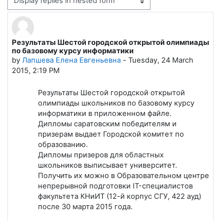
Display mode
Результаты Шестой городской открытой олимпиады
Number of replies: 0
по базовому курсу информатики
by
Лапшева Елена Евгеньевна
-
Tuesday, 24 March
2015, 2:19 PM
Результаты Шестой городской открытой
олимпиады школьников по базовому курсу
информатики в приложенном файле.
Дипломы саратовским победителям и
призерам выдает Городской комитет по
образованию.
Дипломы призеров для областных
школьников выписывает университет.
Получить их можно в Образовательном центре
непрерывной подготовки IT-специалистов
факультета КНиИТ (12-й корпус СГУ, 422 ауд)
после 30 марта 2015 года.