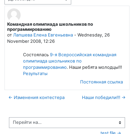
Режим отображения
Командная олимпиада школьников по
Количество ответов: 0
программированию
от
Лапшева Елена Евгеньевна
-
Wednesday, 26
November 2008, 12:26
Состоялась
9-я Всероссийская командная
олимпиада школьников по
программированию
. Наши ребята молодцы!!!
Результаты
Постоянная ссылка
← Изменения контестера
Наши победили!!! →
Перейти на...
test file →