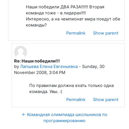
Наши победили ДВА РАЗА!!!!!! Вторая
команда тоже - в лидерах!!!!
Интересно, а на чемпионат мира поедут обе
команды?
Permalink
Show parent
Re: Наши победили!!!
In reply to Клюшина Людмила Николаевна
by
Лапшева Елена Евгеньевна
-
Sunday, 30
November 2008, 3:04 PM
По правилам должна ехать только одна
команда. Увы. :(
Permalink
Show parent
← Командная олимпиада школьников по
программированию