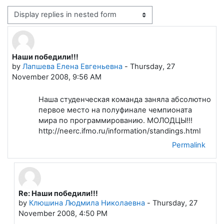
Display mode
Наши победили!!!
Number of replies: 2
by
Лапшева Елена Евгеньевна
-
Thursday, 27
November 2008, 9:56 AM
Наша студенческая команда заняла абсолютно
первое место на полуфинале чемпионата
мира по программированию. МОЛОДЦЫ!!!
http://neerc.ifmo.ru/information/standings.html
Permalink
Re: Наши победили!!!
In reply to Лапшева Елена Евгеньевна
by
Клюшина Людмила Николаевна
-
Thursday, 27
November 2008, 4:50 PM