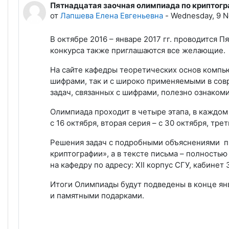
Пятнадцатая заочная олимпиада по криптогр
Количество ответов: 0
от
Лапшева Елена Евгеньевна
-
Wednesday, 9 N
В октябре 2016 – январе 2017 гг. проводится 
конкурса также приглашаются все желающие.
На сайте кафедры теоретических основ комп
шифрами, так и с широко применяемыми в сов
задач, связанных с шифрами, полезно ознаком
Олимпиада проходит в четыре этапа, в каждом 
с 16 октября, вторая серия – с 30 октября, трет
Решения задач с подробными объяснениями пр
криптографии», а в тексте письма – полностью
на кафедру по адресу: XII корпус СГУ, кабинет 3
Итоги Олимпиады будут подведены в конце ян
и памятными подарками.