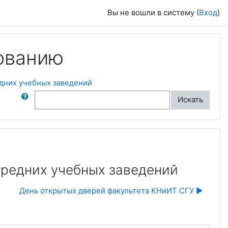
Вы не вошли в систему (
Вход
)
ованию
едних учебных заведений
ск по форумам
Искать
средних учебных заведений
День открытых дверей факультета КНиИТ СГУ ▶︎