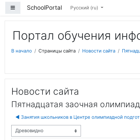
Перейти к основному содержанию
SchoolPortal
Боковая панель
Русский ‎(ru)‎
Портал обучения инф
В начало
Страницы сайта
Новости сайта
Пятнадц
Новости сайта
Пятнадцатая заочная олимпиад
◀︎ Занятия школьников в Центре олимпиадной подго
м отображения