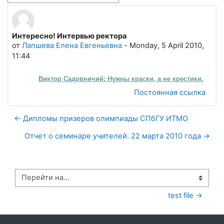
Интересно! Интервью ректора
Количество ответов: 0
от
Лапшева Елена Евгеньевна
-
Monday, 5 April 2010,
11:44
Виктор Садовничий: Нужны краски, а не крестики.
Постоянная ссылка
← Дипломы призеров олимпиады СПбГУ ИТМО
Отчет о семинаре учителей. 22 марта 2010 года →
Перейти на...
test file →