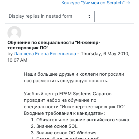
Конкурс "Учимся со Scratch" →
Display mode
Обучение по специальности "Инженер-
Number of replies: 0
тестировщик ПО"
by
Лапшева Елена Евгеньевна
-
Thursday, 6 May 2010,
10:07 AM
Наши большие друзья и коллеги попросили
нас разместить следующую новость.
Учебный центр EPAM Systems Саратов
проводит набор на обучение по
специальности "Инженер-тестировщик ПО"
Входные требования к кандидатам:
Обязательное знание английского языка.
Знание основ SQL.
Знание основ ОС Windows.