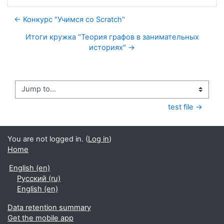
← Конкурс "Учимся со Scratch"
Итоги кружка "Теория графов в занимательных
историях" →
Jump to...
test file →
You are not logged in. (
Log in
)
Home
English ‎(en)‎
Русский ‎(ru)‎
English ‎(en)‎
Data retention summary
Get the mobile app