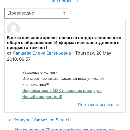
историях" →
Режим отображения
В сети появился проект нового стандарта основного
Количество ответов: 0
общего образования. Информатики как отдельного
предмета там нет!
от
Лапшева Елена Евгеньевна
-
Thursday, 20 May
2010, 09:57
Уважаемые коллеги!
Это стоит прочитать. Касается всех учителей
информатики!!!
Информатика и МХК выпали из стандарта
Новый стандарт (pdf)
Постоянная ссылка
← Конкурс "Учимся со Scratch"
Итоги кружка "Теория графов в занимательных