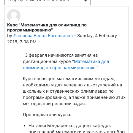
Display mode
Курс "Математика для олимпиад по
Number of replies: 0
программированию"
by
Лапшева Елена Евгеньевна
-
Sunday, 4 February
2018, 3:08 PM
13 февраля начинаются занятия на
дистанционном курсе "
Математика для
олимпиад по программированию
".
Курс посвящен математическим методам,
необходимым для успешных выступлений на
школьных и студенческих олимпиадах по
программированию, а также применению этих
методов при решении задач.
Преподаватели курса:
Наталья Бондаренко, доцент кафедры
прикладной математики и кафедры алгебры