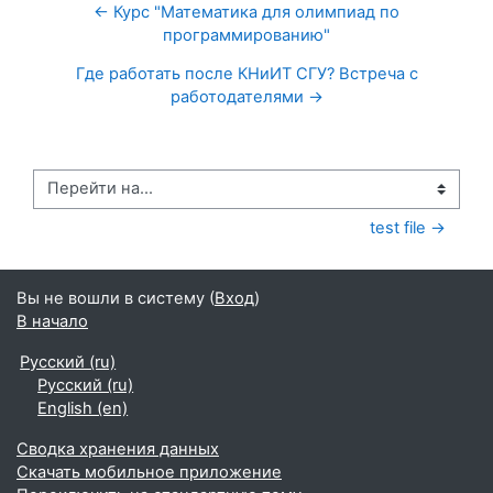
← Курс "Математика для олимпиад по
программированию"
Где работать после КНиИТ СГУ? Встреча с
работодателями →
Перейти на...
test file →
Вы не вошли в систему (
Вход
)
В начало
Русский ‎(ru)‎
Русский ‎(ru)‎
English ‎(en)‎
Сводка хранения данных
Скачать мобильное приложение