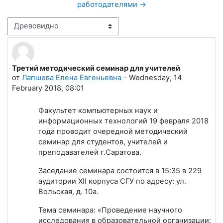
работодателями →
Режим отображения
Третий методический семинар для учителей
Количество ответов: 0
от
Лапшева Елена Евгеньевна
-
Wednesday, 14
February 2018, 08:01
Факультет компьютерных наук и
информационных технологий 19 февраля 2018
года проводит очередной методический
семинар для студентов, учителей и
преподавателей г.Саратова.
Заседание семинара состоится в 15:35 в 229
аудитории XII корпуса СГУ по адресу: ул.
Вольская, д. 10а.
Тема семинара: «Проведение научного
исследования в образовательной организации: