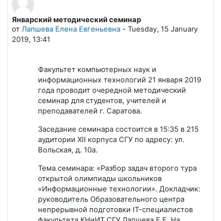
Январский методический семинар
Количество ответов: 0
от
Лапшева Елена Евгеньевна
-
Tuesday, 15 January
2019, 13:41
Факультет компьютерных наук и
информационных технологий 21
января 2019
года проводит очередной методический
семинар для студентов, учителей и
преподавателей г. Саратова.
Заседание семинара состоится в 15:35 в 215
аудитории XII корпуса СГУ по адресу: ул.
Вольская, д. 10а.
Тема семинара: «Разбор задач второго тура
открытой олимпиады школьников
«Информационные технологии». Докладчик:
руководитель Образовательного центра
непрерывной подготовки IT-специалистов
факультета КНиИТ СГУ Лапшева Е.Е. На