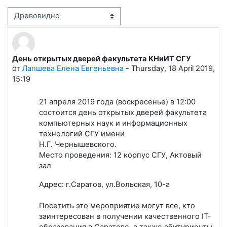
Режим отображения
День открытых дверей факультета КНиИТ СГУ
Количество ответов: 0
от
Лапшева Елена Евгеньевна
-
Thursday, 18 April 2019,
15:19
21 апреля 2019 года (воскресенье) в 12:00
состоится день открытых дверей факультета
компьютерных наук и информационных
технологий СГУ имени
Н.Г. Чернышевского.
Место проведения: 12 корпус СГУ, Актовый
зал
Адрес: г.Саратов, ул.Вольская, 10-а
Посетить это мероприятие могут все, кто
заинтересован в получении качественного IT-
образования в Саратове, а также абитуриенты