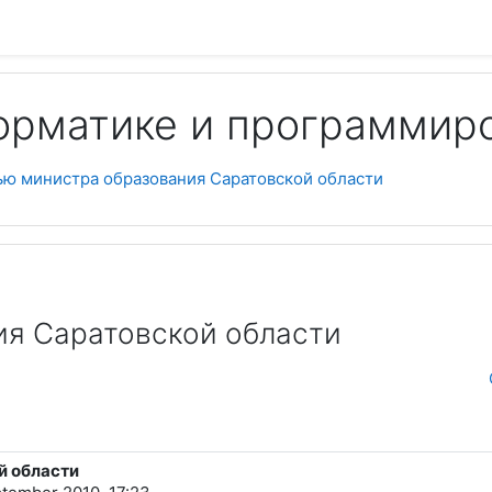
орматике и программир
Пои
ью министра образования Саратовской области
ия Саратовской области
й области