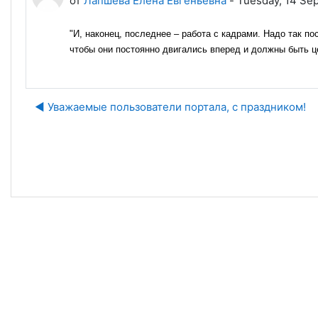
от
Лапшева Елена Евгеньевна
-
Tuesday, 14 Se
"И, наконец, последнее – работа с кадрами. Надо так п
чтобы они постоянно двигались вперед и должны быть це
◀︎ Уважаемые пользователи портала, с праздником!
Пе