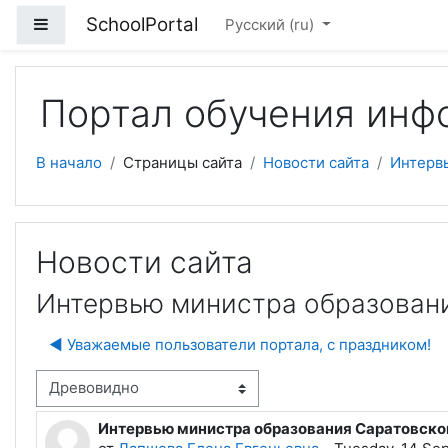
Перейти к основному содержанию
SchoolPortal
Боковая панель
Русский ‎(ru)‎
Портал обучения инф
В начало
Страницы сайта
Новости сайта
Интерв
Новости сайта
Интервью министра образован
◀︎ Уважаемые пользователи портала, с праздником!
м отображения
Интервью министра образования Саратовско
Количество ответов: 0