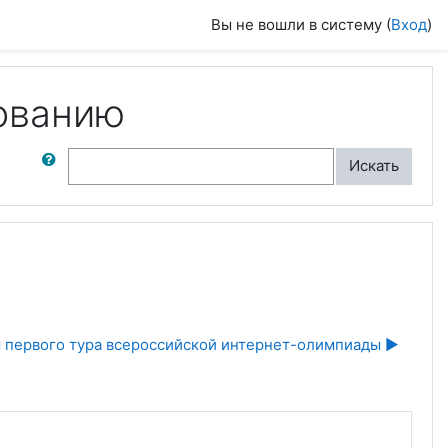
Вы не вошли в систему (
Вход
)
ованию
ск по форумам
Искать
 первого тура всероссийской интернет-олимпиады ▶︎