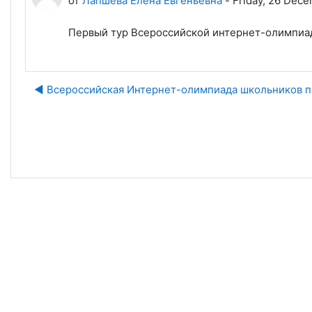
от
Лапшева Елена Евгеньевна
-
Friday, 26 Dece
Первый тур Всероссийской интернет-олимпиады
◀︎ Всероссийская Интернет-олимпиада школьников 
Пе