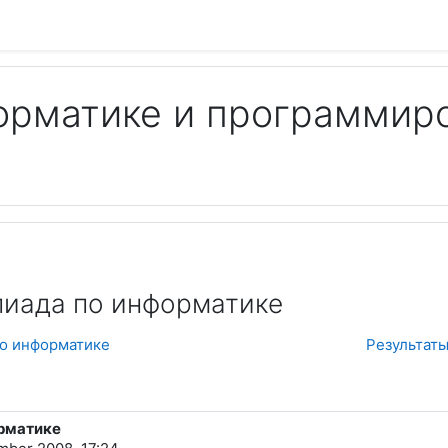
орматике и программир
Пои
пиада по информатике
по информатике
Результаты
рматике