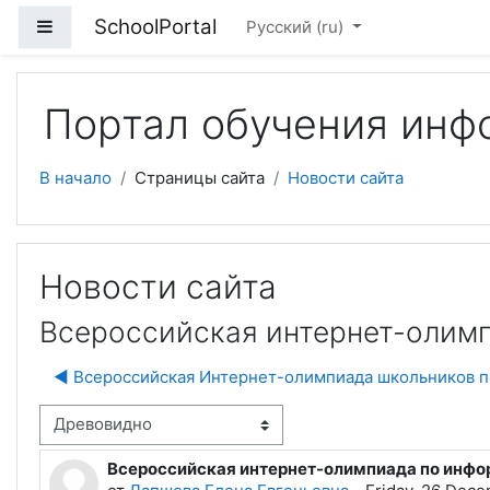
Перейти к основному содержанию
SchoolPortal
Боковая панель
Русский ‎(ru)‎
Портал обучения инф
В начало
Страницы сайта
Новости сайта
Новости сайта
Всероссийская интернет-олим
◀︎ Всероссийская Интернет-олимпиада школьников 
м отображения
Всероссийская интернет-олимпиада по инфо
Количество ответов: 0