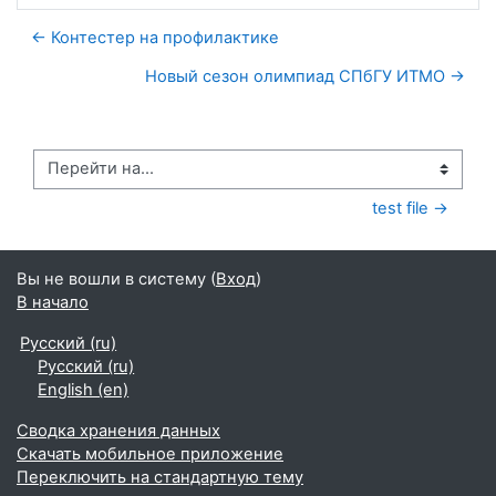
← Контестер на профилактике
Новый сезон олимпиад СПбГУ ИТМО →
Перейти на...
test file →
Вы не вошли в систему (
Вход
)
В начало
Русский ‎(ru)‎
Русский ‎(ru)‎
English ‎(en)‎
Сводка хранения данных
Скачать мобильное приложение
Переключить на стандартную тему