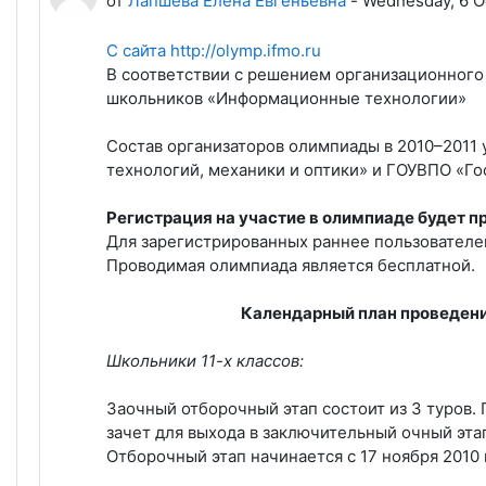
от
Лапшева Елена Евгеньевна
-
Wednesday, 6 Oc
С сайта http://olymp.ifmo.ru
В соответствии с решением организационног
школьников «Информационные технологии»
Состав организаторов олимпиады в 2010–201
технологий, механики и оптики» и ГОУВПО «Г
Регистрация на участие в олимпиаде будет пр
Для зарегистрированных раннее пользователей
Проводимая олимпиада является бесплатной.
Календарный план проведени
Школьники 11-х классов:
Заочный отборочный этап состоит из 3 туров.
зачет для выхода в заключительный очный эта
Отборочный этап начинается с 17 ноября 2010 г