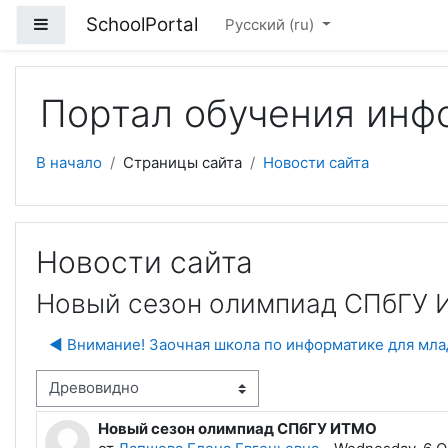
Перейти к основному содержанию
SchoolPortal
Боковая панель
Русский ‎(ru)‎
Портал обучения инф
В начало
Страницы сайта
Новости сайта
Новости сайта
Новый сезон олимпиад СПбГУ
◀︎ Внимание! Заочная школа по информатике для мл
м отображения
Новый сезон олимпиад СПбГУ ИТМО
Количество ответов: 0