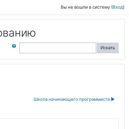
Вы не вошли в систему (
Вход
)
ованию
ск по форумам
Искать
Школа начинающего программиста ▶︎