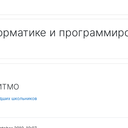
орматике и программир
Пои
 ИТМО
адших школьников