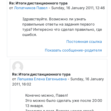
Re: Итоги дистанционного тура
В ответ на Лапшева Елена Евгеньевна
от
Лопатников Павел
-
Sunday, 16 January 2011, 12:46
Здравствуйте. Возможно ли узнать
правильные ответы на задания первого
тура? Интересно что сделал правильно, где
ошибся.
Постоянная ссылка
Показать сообщение-родителя
Re: Итоги дистанционного тура
В ответ на Лопатников Павел
от
Лапшева Елена Евгеньевна
-
Sunday, 16 January
2011, 16:02
Конечно можно, Павел!
Это можно было сделать уже после 20:00
13 января.
Заходите в тест. Видете номер своей