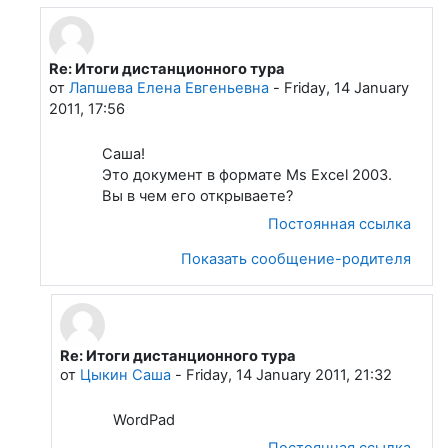
Re: Итоги дистанционного тура
В ответ на Цыкин Саша
от
Лапшева Елена Евгеньевна
-
Friday, 14 January
2011, 17:56
Саша!
Это документ в формате Ms Excel 2003.
Вы в чем его открываете?
Постоянная ссылка
Показать сообщение-родителя
Re: Итоги дистанционного тура
В ответ на Лапшева Елена Евгеньевна
от
Цыкин Саша
-
Friday, 14 January 2011, 21:32
WordPad
Постоянная ссылка