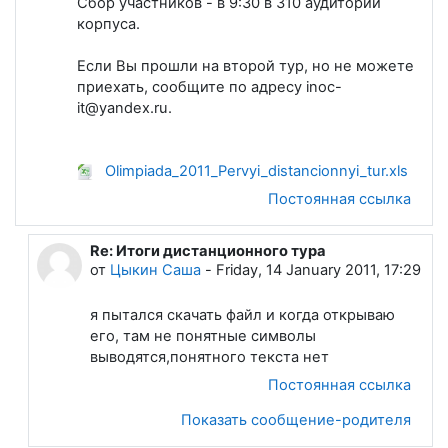
Сбор участников - в 9:30 в 310 аудитории
корпуса.
Если Вы прошли на второй тур, но не можете
приехать, сообщите по адресу inoc-
it@yandex.ru.
Olimpiada_2011_Pervyi_distancionnyi_tur.xls
Постоянная ссылка
Re: Итоги дистанционного тура
В ответ на Лапшева Елена Евгеньевна
от
Цыкин Саша
-
Friday, 14 January 2011, 17:29
я пытался скачать файл и когда открываю
его, там не понятные символы
выводятся,понятного текста нет
Постоянная ссылка
Показать сообщение-родителя