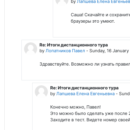
by
Лапшева Елена Евгенье
Саша! Скачайте и сохрани
браузеры это умеют.
Re: Итоги дистанционного тура
In reply to Лапшева Елена Евгеньевна
by
Лопатников Павел
-
Sunday, 16 January
Здравствуйте. Возможно ли узнать правил
Re: Итоги дистанционного тура
In reply to Лопатников Павел
by
Лапшева Елена Евгеньевна
-
Sunda
Конечно можно, Павел!
Это можно было сделать уже после 2
Заходите в тест. Видете номер своей