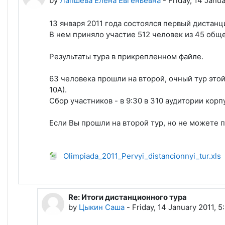
by
Лапшева Елена Евгеньевна
-
Friday, 14 Janu
13 января 2011 года состоялся первый дистан
В нем приняло участие 512 человек из 45 общ
Результаты тура в прикрепленном файле.
63 человека прошли на второй, очный тур этой
10А).
Сбор участников - в 9:30 в 310 аудитории корп
Если Вы прошли на второй тур, но не можете п
Olimpiada_2011_Pervyi_distancionnyi_tur.xls
Re: Итоги дистанционного тура
In reply to Лапшева Елена Евгеньевна
by
Цыкин Саша
-
Friday, 14 January 2011, 