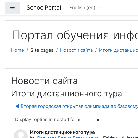
Skip to main content
SchoolPortal
Side panel
English ‎(en)‎
Портал обучения инф
Home
Site pages
Новости сайта
Итоги дистанцио
Новости сайта
Итоги дистанционного тура
◀︎ Вторая городская открытая олимпиада по базовом
isplay mode
Итоги дистанционного тура
Number of replies: 6