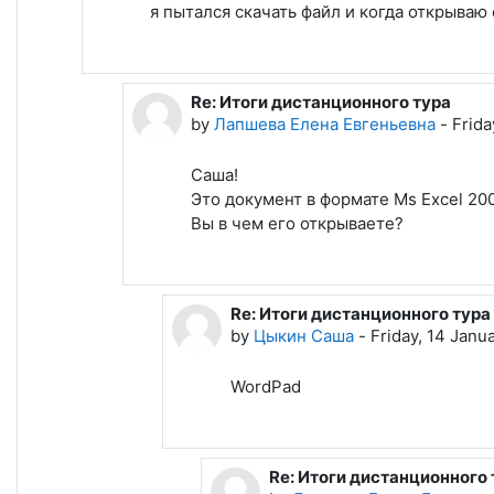
я пытался скачать файл и когда открываю
Re: Итоги дистанционного тура
In reply to Цыкин Саша
by
Лапшева Елена Евгеньевна
-
Frida
Саша!
Это документ в формате Ms Excel 20
Вы в чем его открываете?
Re: Итоги дистанционного тура
In reply to Лапшева Елена Евген
by
Цыкин Саша
-
Friday, 14 Janu
WordPad
Re: Итоги дистанционного 
In reply to Цыкин Саша