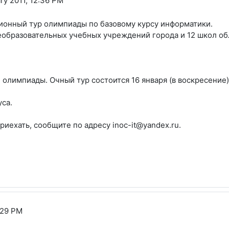
ary 2011, 12:36 PM
ционный тур олимпиады по базовому курсу информатики.
еобразовательных учебных учреждений города и 12 школ об
 олимпиады. Очный тур состоится 16 января (в воскресение)
уса.
риехать, сообщите по адресу inoc-it@yandex.ru.
5:29 PM