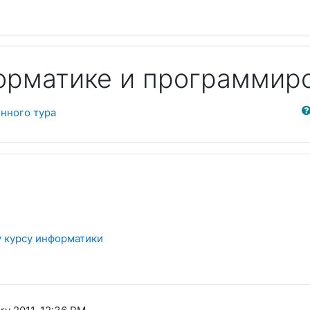
орматике и программир
Sear
нного тура
у курсу информатики