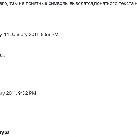
 его, там не понятные символы выводятся,понятного текста 
y, 14 January 2011, 5:56 PM
03.
ьевна
ary 2011, 9:32 PM
тура