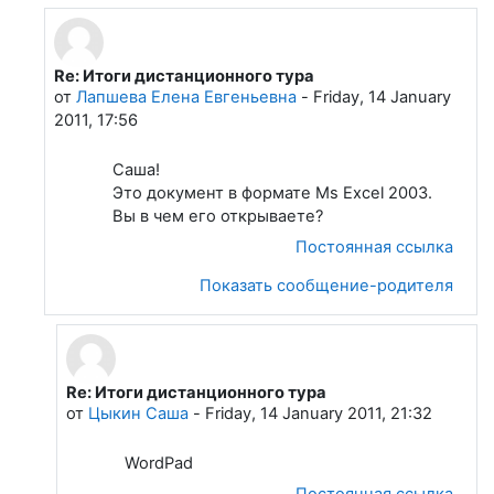
Re: Итоги дистанционного тура
В ответ на Цыкин Саша
от
Лапшева Елена Евгеньевна
-
Friday, 14 January
2011, 17:56
Саша!
Это документ в формате Ms Excel 2003.
Вы в чем его открываете?
Постоянная ссылка
Показать сообщение-родителя
Re: Итоги дистанционного тура
В ответ на Лапшева Елена Евгеньевна
от
Цыкин Саша
-
Friday, 14 January 2011, 21:32
WordPad
Постоянная ссылка