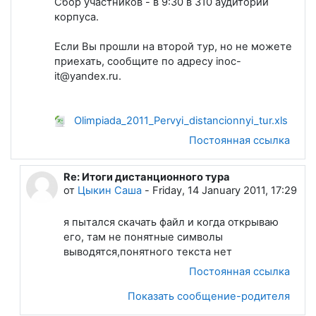
Сбор участников - в 9:30 в 310 аудитории
корпуса.
Если Вы прошли на второй тур, но не можете
приехать, сообщите по адресу inoc-
it@yandex.ru.
Olimpiada_2011_Pervyi_distancionnyi_tur.xls
Постоянная ссылка
Re: Итоги дистанционного тура
В ответ на Лапшева Елена Евгеньевна
от
Цыкин Саша
-
Friday, 14 January 2011, 17:29
я пытался скачать файл и когда открываю
его, там не понятные символы
выводятся,понятного текста нет
Постоянная ссылка
Показать сообщение-родителя