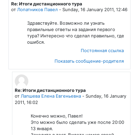
Re: Итоги дистанционного тура
В ответ на Лапшева Елена Евгеньевна
от
Лопатников Павел
-
Sunday, 16 January 2011, 12:46
Здравствуйте. Возможно ли узнать
правильные ответы на задания первого
тура? Интересно что сделал правильно, где
ошибся.
Постоянная ссылка
Показать сообщение-родителя
Re: Итоги дистанционного тура
В ответ на Лопатников Павел
от
Лапшева Елена Евгеньевна
-
Sunday, 16 January
2011, 16:02
Конечно можно, Павел!
Это можно было сделать уже после 20:00
13 января.
Заходите в тест. Видете номер своей