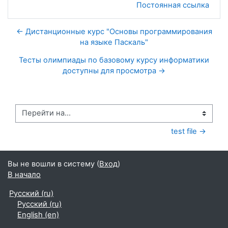
Постоянная ссылка
← Дистанционные курс "Основы программирования
на языке Паскаль"
Тесты олимпиады по базовому курсу информатики
доступны для просмотра →
Перейти на...
test file →
Вы не вошли в систему (
Вход
)
В начало
Русский ‎(ru)‎
Русский ‎(ru)‎
English ‎(en)‎