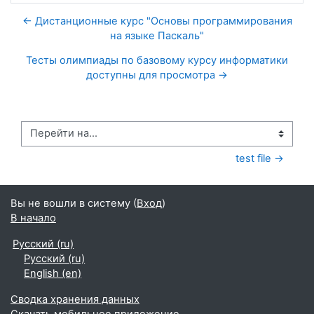
← Дистанционные курс "Основы программирования
на языке Паскаль"
Тесты олимпиады по базовому курсу информатики
доступны для просмотра →
Перейти на...
test file →
Вы не вошли в систему (
Вход
)
В начало
Русский ‎(ru)‎
Русский ‎(ru)‎
English ‎(en)‎
Сводка хранения данных