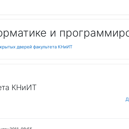
орматике и программир
Пои
ткрытых дверей факультета КНиИТ
ета КНиИТ
Д