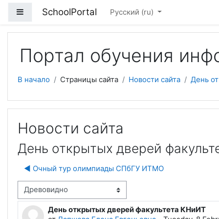
Перейти к основному содержанию
SchoolPortal
Боковая панель
Русский ‎(ru)‎
Портал обучения инф
В начало
Страницы сайта
Новости сайта
День о
Новости сайта
День открытых дверей факульт
◀︎ Очный тур олимпиады СПбГУ ИТМО
м отображения
День открытых дверей факультета КНиИТ
Количество ответов: 0