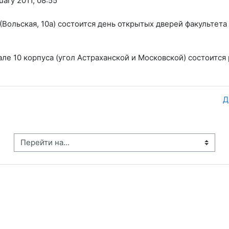
uary 2011, 08:55
а (Вольская, 10а) состоится день открытых дверей факульт
 зале 10 корпуса (угол Астраханской и Московской) состоитс
Д
рейти на...