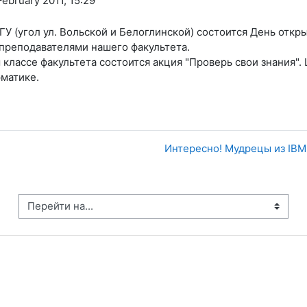
ebruary 2011, 15:29
СГУ (угол ул. Вольской и Белоглинской) состоится День откр
преподавателями нашего факультета.
классе факультета состоится акция "Проверь свои знания"
рматике.
Интересно! Мудрецы из IBM
рейти на...