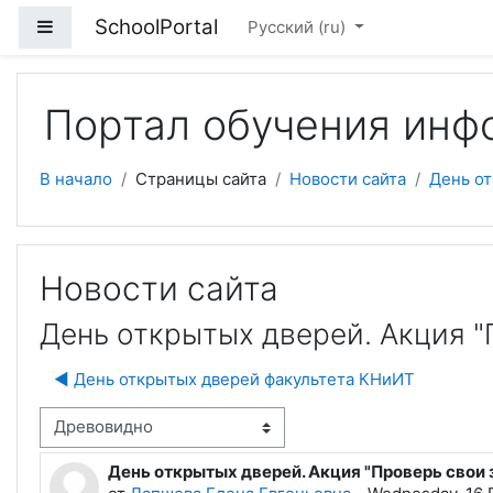
Перейти к основному содержанию
SchoolPortal
Боковая панель
Русский ‎(ru)‎
Портал обучения инф
В начало
Страницы сайта
Новости сайта
День от
Новости сайта
День открытых дверей. Акция "
◀︎ День открытых дверей факультета КНиИТ
м отображения
День открытых дверей. Акция "Проверь свои 
Количество ответов: 0