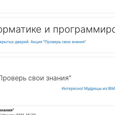
орматике и программир
Пои
крытых дверей. Акция "Проверь свои знания"
Проверь свои знания"
Интересно! Мудрецы из IBM
знания"