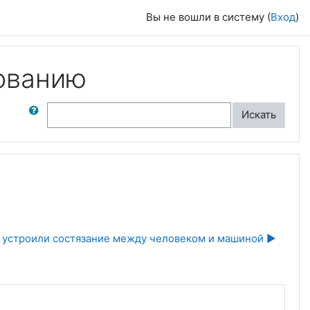
Вы не вошли в систему (
Вход
)
ованию
ск по форумам
Искать
 устроили состязание между человеком и машиной ▶︎