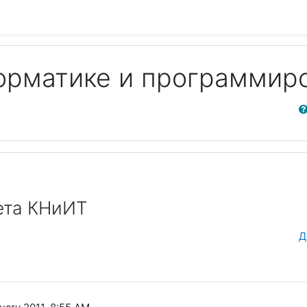
орматике и программир
Sear
ета КНиИТ
Д