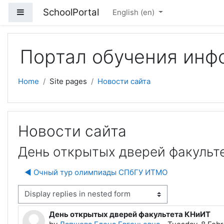
Skip to main content
SchoolPortal
Side panel
English ‎(en)‎
Портал обучения инф
Home
Site pages
Новости сайта
Новости сайта
День открытых дверей факульт
◀︎ Очный тур олимпиады СПбГУ ИТМО
isplay mode
День открытых дверей факультета КНиИТ
Number of replies: 0