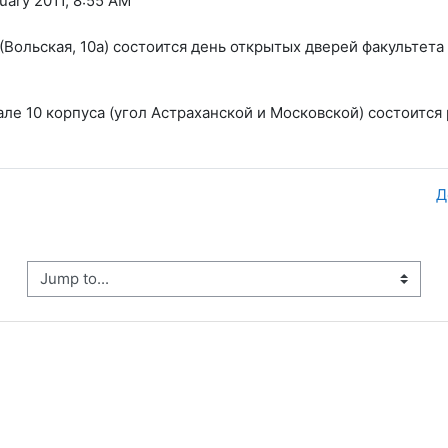
uary 2011, 8:55 AM
а (Вольская, 10а) состоится день открытых дверей факульт
 зале 10 корпуса (угол Астраханской и Московской) состоитс
Д
ump to...