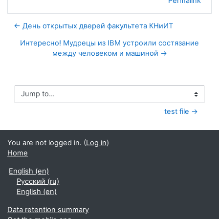
Permalink
← День открытых дверей факультета КНиИТ
Интересно! Мудрецы из IBM устроили состязание
между человеком и машиной →
Jump to...
test file →
You are not logged in. (
Log in
)
Home
English ‎(en)‎
Русский ‎(ru)‎
English ‎(en)‎
Data retention summary