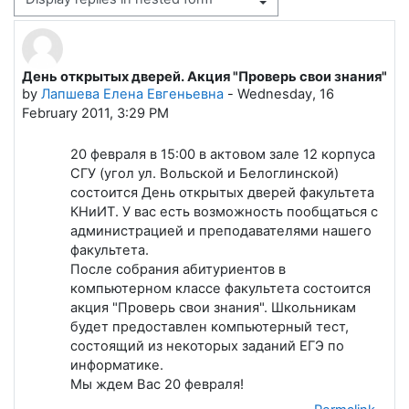
Display mode
День открытых дверей. Акция "Проверь свои знания"
Number of replies: 0
by
Лапшева Елена Евгеньевна
-
Wednesday, 16
February 2011, 3:29 PM
20 февраля в 15:00 в актовом зале 12 корпуса
СГУ (угол ул. Вольской и Белоглинской)
состоится День открытых дверей факультета
КНиИТ. У вас есть возможность пообщаться с
администрацией и преподавателями нашего
факультета.
После собрания абитуриентов в
компьютерном классе факультета состоится
акция "Проверь свои знания". Школьникам
будет предоставлен компьютерный тест,
состоящий из некоторых заданий ЕГЭ по
информатике.
Мы ждем Вас 20 февраля!