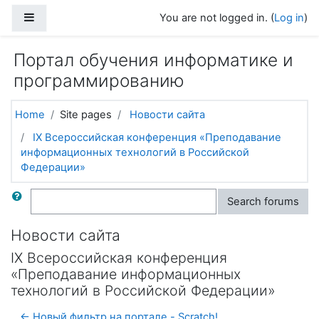
Skip to main content
Side panel
You are not logged in. (
Log in
)
Портал обучения информатике и
программированию
Home
Site pages
Новости сайта
IX Всероссийская конференция «Преподавание
информационных технологий в Российской
Федерации»
Search
Search forums
Новости сайта
IX Всероссийская конференция
«Преподавание информационных
технологий в Российской Федерации»
← Новый фильтр на портале - Scratch!