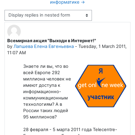
информатике →
Display mode
Всемирная акция "Выходи в Интернет!"
Number of replies: 0
by
Лапшева Елена Евгеньевна
-
Tuesday, 1 March 2011,
11:07 AM
Знаете ли вы, что во
всей Европе 292
миллиона человек не
имеют доступа к
информационно-
коммуникационным
технологиям? А в
России таких людей
95 миллионов?
28 февраля - 5 марта 2011 года Telecentre-