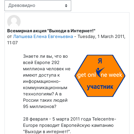
Режим отображения
Всемирная акция "Выходи в Интернет!"
Количество ответов: 0
от
Лапшева Елена Евгеньевна
-
Tuesday, 1 March 2011,
11:07
Знаете ли вы, что во
всей Европе 292
миллиона человек не
имеют доступа к
информационно-
коммуникационным
технологиям? А в
России таких людей
95 миллионов?
28 февраля - 5 марта 2011 года Telecentre-
Europe проводит Европейскую кампанию
"Выходи в интернет!".