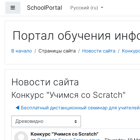
Перейти к основному содержанию
SchoolPortal
Боковая панель
Русский ‎(ru)‎
Портал обучения инф
В начало
Страницы сайта
Новости сайта
Конкурс
Новости сайта
Конкурс "Учимся со Scratch"
◀︎ Бесплатный дистанционный семинар для учителе
м отображения
Конкурс "Учимся со Scratch"
Количество ответов: 2