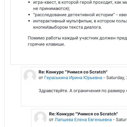
игра-квест, в которой герой проходит, как
не принимаются);
"расследование детективной истории" - квес
интерактивный мультфильм, в котором поль
кнопки\выбором текста диалога.
Помимо работы каждый участник должен предст
горячие клавиши.
Re: Конкурс "Учимся со Scratch"
В ответ на Лапшева Елена Евгеньевна
от
Гераськина Ирина Юрьевна
-
Saturday, 
Здравствуйте. А ограничения по размеру 
Re: Конкурс "Учимся со Scratch"
В ответ на Гераськина Ирина Юрьев
от
Лапшева Елена Евгеньевна
-
Satur