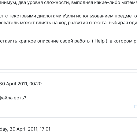
 минимум, два уровня сложности, выполняя какие-либо матем
т с текстовыми диалогами и\или использованием предметов 
зователь может влиять на ход развития сюжета, выбирая о
авить краткое описание своей работы ( Help ), в котором 
30 April 2011, 00:20
файла есть?
П
на
day, 30 April 2011, 17:01