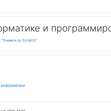
орматике и программир
Пои
 "Учимся со Scratch"
й информатики