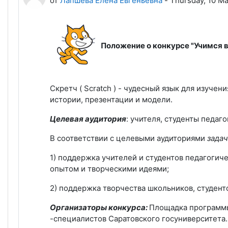
от
Лапшева Елена Евгеньевна
-
Thursday, 10 Ma
Положение о конкурсе "Учимся в
Скретч ( Scratch ) - чудесный язык для изуче
истории, презентации и модели.
Целевая аудитория
: учителя, студенты педаг
В соответствии с целевыми аудиториями
зада
1) поддержка учителей и студентов педагогич
опытом и творческими идеями;
2) поддержка творчества школьников, студент
Организаторы конкурса:
Площадка программы 
-специалистов Саратовского госуниверситета.