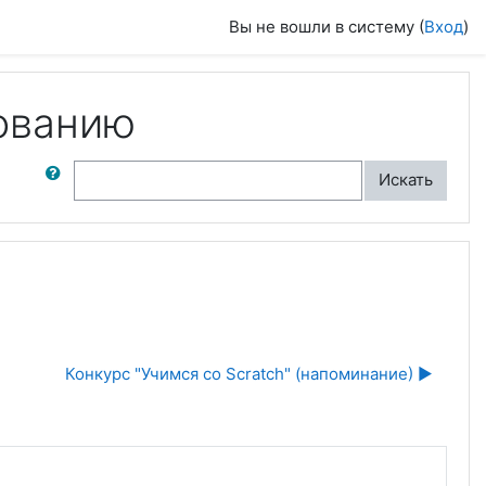
Вы не вошли в систему (
Вход
)
ованию
ск по форумам
Искать
Конкурс "Учимся со Scratch" (напоминание) ▶︎