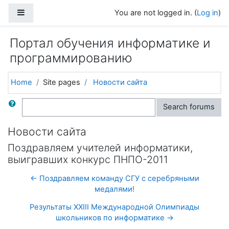
Skip to main content
Side panel
You are not logged in. (
Log in
)
Портал обучения информатике и
программированию
Home
Site pages
Новости сайта
Search
Search forums
Новости сайта
Поздравляем учителей информатики,
выигравших конкурс ПНПО-2011
← Поздравляем команду СГУ с серебряными
медалями!
Результаты XXIII Международной Олимпиады
школьников по информатике →