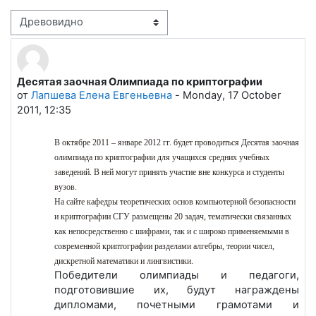
Режим отображения
Деcятая заочная Олимпиада по криптографии
Количество ответов: 0
от
Лапшева Елена Евгеньевна
-
Monday, 17 October
2011, 12:35
В октябре 2011 – январе 2012 гг. будет проводиться Десятая заочная
олимпиада по криптографии для учащихся средних учебных
заведений. В ней могут принять участие вне конкурса и студенты
вузов.
На сайте кафедры теоретических основ компьютерной безопасности
и криптографии СГУ размещены 20 задач, тематически связанных
как непосредственно с шифрами, так и с широко применяемыми в
современной криптографии разделами алгебры, теории чисел,
дискретной математики и лингвистики.
Победители олимпиады и педагоги,
подготовившие их, будут награждены
дипломами, почетными грамотами и