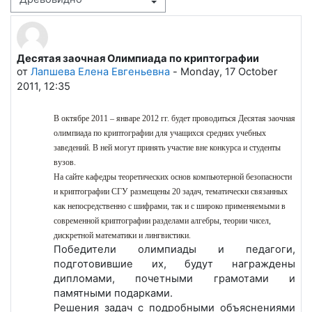
Режим отображения
Деcятая заочная Олимпиада по криптографии
Количество ответов: 0
от
Лапшева Елена Евгеньевна
-
Monday, 17 October
2011, 12:35
В октябре 2011 – январе 2012 гг. будет проводиться Десятая заочная
олимпиада по криптографии для учащихся средних учебных
заведений. В ней могут принять участие вне конкурса и студенты
вузов.
На сайте кафедры теоретических основ компьютерной безопасности
и криптографии СГУ размещены 20 задач, тематически связанных
как непосредственно с шифрами, так и с широко применяемыми в
современной криптографии разделами алгебры, теории чисел,
дискретной математики и лингвистики.
Победители олимпиады и педагоги,
подготовившие их, будут награждены
дипломами, почетными грамотами и
памятными подарками.
Решения задач с подробными объяснениями