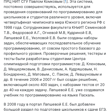
ПРЦ НИТ СГУ Павлом Комковым [
1
]. Эта система,
постоянно совершенствуясь, используется для
проведения соревнований по программированию для
школьников и студентов различного уровня, включая
четвертьфинал чемпионата мира Южного региона РФ с
1998 года. Сотрудниками факультета КНиИТ Семеновой
Т.В., Федоровой А.Г., Огневой М.В, Кудриной Е.В,
Лапшевой Е.Е., Уколовой Е.В. были созданы наборы
задач, обеспечивающих последовательное обучение
программированию, от совсем простого базового до
профильного уровня. Проверочные решения, тестеры и
тесты были разработаны студентами Центра
олимпиадной подготовки программистов: Д. Кленовым,
Д. Мещеряковым, В. Денисовым, А. Кудряшовым, Н.
Бондаренко, Д. Матовым., С. Паком, Д. Левшуновым и
др. В течение 2006 и 2007 гг был создан решебник,
включающий около 400 задач, с наборами тестов от 20
до 40 на каждую задачу. Лапшевой Е.Е. уже создавался
учебник по программированию на языке Паскаль.
В 2008 году в портал Лапшевой Е.Е. был добавлен
большой раздел по подготовке школьников к сдаче ЕГЭ,