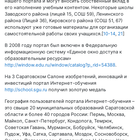
нашего портала и могут вносить собственный вклад в
его наполнение учебным контентом. Некоторые школы
Заводского района (лицей 15, СОШ 59), Ленинского
района (Лицей 36), Кировского района (СОШ 51, 67)
используют уже готовые материалы для организации
самостоятельной работы своих учащихся.[
10-14
,
21
]
В 2008 году портал был включен в Федеральную
информационную систему «Единое окно доступа к
образовательным ресурсам»
http://window.edu.ru/window/catalog?p_rid=54388
.
На 3 Саратовском Салоне изобретений, инноваций и
инвестиций портал Интернет-обучения
http://school.sgu.ru
получил золотую медаль
География пользователей портала Интернет-обучения –
это свыше 20 муниципальных образований Саратовской
области и более 40 городов России: Пермь, Москва,
Майкоп, Санкт-Петербург, Кондопога, Темрюк,
Советская Гавань, Мурманск, Бобруйск, Челябинск,
Пудож, Уфа, Сатка, Сартавала, Моздок, Сосновоборск,