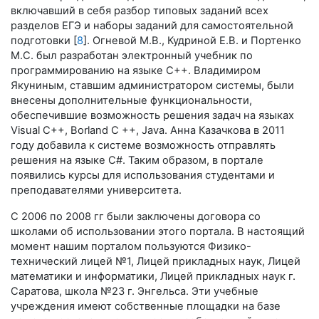
включавший в себя разбор типовых заданий всех
разделов ЕГЭ и наборы заданий для самостоятельной
подготовки [
8
]. Огневой М.В., Кудриной Е.В. и Портенко
М.С. был разработан электронный учебник по
программированию на языке С++. Владимиром
Якуниным, ставшим администратором системы, были
внесены дополнительные функциональности,
обеспечившие возможность решения задач на языках
Visual С++, Borland C ++, Java. Анна Казачкова в 2011
году добавила к системе возможность отправлять
решения на языке C#. Таким образом, в портале
появились курсы для использования студентами и
преподавателями университета.
С 2006 по 2008 гг были заключены договора со
школами об использовании этого портала. В настоящий
момент нашим порталом пользуются Физико-
технический лицей №1, Лицей прикладных наук, Лицей
математики и информатики, Лицей прикладных наук г.
Саратова, школа №23 г. Энгельса. Эти учебные
учреждения имеют собственные площадки на базе