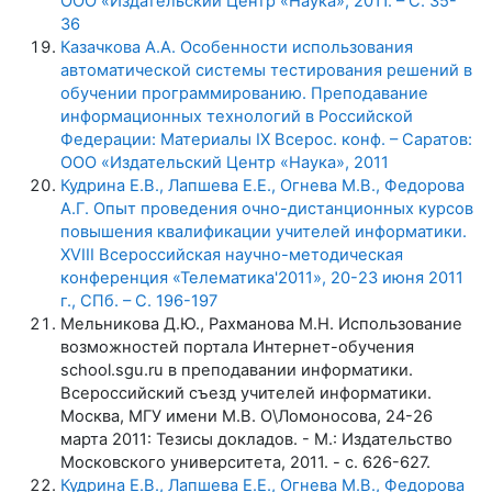
ООО «Издательский Центр «Наука», 2011. – С. 35-
36
Казачкова А.А. Особенности использования
автоматической системы тестирования решений в
обучении программированию. Преподавание
информационных технологий в Российской
Федерации: Материалы IX Всерос. конф. – Саратов:
ООО «Издательский Центр «Наука», 2011
Кудрина Е.В., Лапшева Е.Е., Огнева М.В., Федорова
А.Г. Опыт проведения очно-дистанционных курсов
повышения квалификации учителей информатики.
XVIII Всероссийская научно-методическая
конференция «Телематика'2011», 20-23 июня 2011
г., СПб. – С. 196-197
Мельникова Д.Ю., Рахманова М.Н. Использование
возможностей портала Интернет-обучения
school.sgu.ru в преподавании информатики.
Всероссийский съезд учителей информатики.
Москва, МГУ имени М.В. О\Ломоносова, 24-26
марта 2011: Тезисы докладов. - М.: Издательство
Московского университета, 2011. - с. 626-627.
Кудрина Е.В., Лапшева Е.Е., Огнева М.В., Федорова