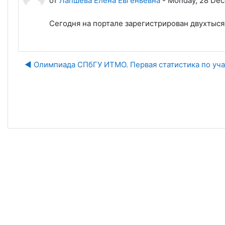
от
Лапшева Елена Евгеньевна
-
Monday, 28 Dec
Сегодня на портале зарегистрирован двухтыся
◀︎ Олимпиада СПбГУ ИТМО. Первая статистика по уч
Пе