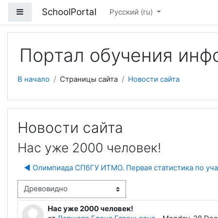
Перейти к основному содержанию
SchoolPortal
Боковая панель
Русский ‎(ru)‎
Портал обучения инф
В начало
Страницы сайта
Новости сайта
Новости сайта
Нас уже 2000 человек!
◀︎ Олимпиада СПбГУ ИТМО. Первая статистика по уч
м отображения
Нас уже 2000 человек!
Количество ответов: 0