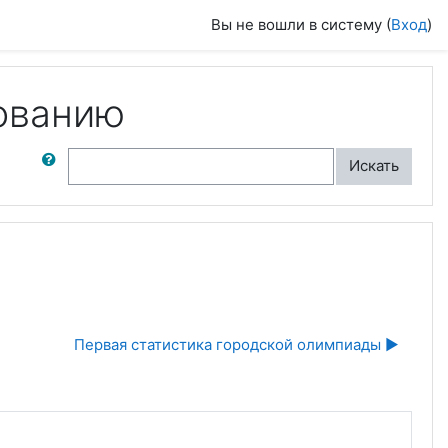
Вы не вошли в систему (
Вход
)
ованию
ск по форумам
Искать
Первая статистика городской олимпиады ▶︎