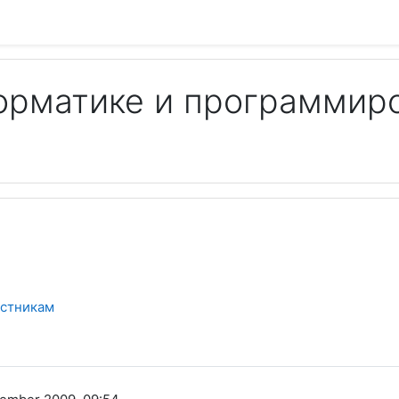
орматике и программир
Пои
астникам