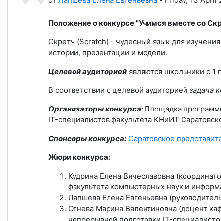
от
Лапшева Елена Евгеньевна
-
Friday, 13 April
Положение о конкурсе "Учимся вместе со Скр
Скретч (Scratch) - чудесный язык для изучени
истории, презентации и модели.
Целевой аудиторией
являются школьники с 1 п
В соответствии с целевой аудиторией
задача к
Организаторы конкурса:
Площадка программы 
IT-специалистов факультета КНиИТ Саратовско
Спонсоры конкурса:
Саратовское представит
Жюри конкурса:
Кудрина Елена Вячеславовна (координато
факультета компьютерных наук и информ
Лапшева Елена Евгеньевна (руководитель
Огнева Марина Валентиновна (доцент ка
непрерывной подготовки IT-специалистов