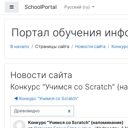
Перейти к основному содержанию
SchoolPortal
Боковая панель
Русский ‎(ru)‎
Портал обучения инф
В начало
Страницы сайта
Новости сайта
Конкурс
Новости сайта
Конкурс "Учимся со Scratch" (н
◀︎ Конкурс "Учимся со Scratch"
м отображения
Конкурс "Учимся со Scratch" (напоминание)
Количество ответов: 0