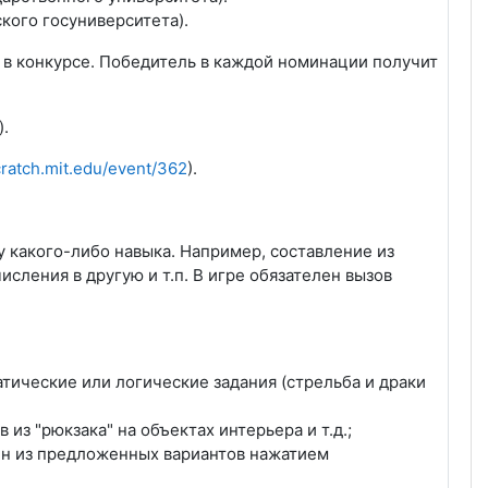
кого госуниверситета).
 в конкурсе. Победитель в каждой номинации получит
).
scratch.mit.edu/event/362
).
у какого-либо навыка. Например, составление из
ления в другую и т.п. В игре обязателен вызов
атические или логические задания (стрельба и драки
из "рюкзака" на объектах интерьера и т.д.;
дин из предложенных вариантов нажатием