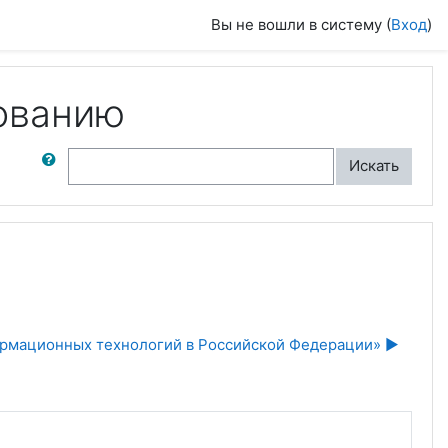
Вы не вошли в систему (
Вход
)
ованию
ск по форумам
Искать
рмационных технологий в Российской Федерации» ▶︎