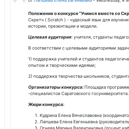
от
Лапшева Елена Евгеньевна
-
Wednesday, 4 Ma
Положение о конкурсе "Учимся вместе со Скр
Скретч ( Scratch ) - чудесный язык для изуче
истории, презентации и модели.
Целевая аудитория
: учителя, студенты педаг
В соответствии с целевыми аудиториями
зада
1) поддержка учителей и студентов педагогич
опытом и творческими идеями;
2) поддержка творчества школьников, студент
Организаторы конкурса:
Площадка программы 
-специалистов Саратовского госуниверситета.
Жюри конкурса:
Кудрина Елена Вячеславовна (координато
Лапшева Елена Евгеньевна (руководитель
Огнева Марина Валентиновна (доцент ка