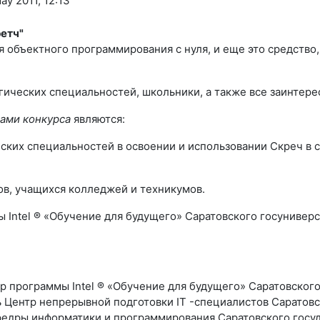
y 2011, 12:13
етч"
ния объектного программирования с нуля, и еще это средство
огических специальностей, школьники, а также все заинтер
чами конкурса
являются:
еских специальностей в освоении и использовании Скреч в 
ов, учащихся колледжей и техникумов.
Intel ® «Обучение для будущего» Саратовского госуниверс
р программы Intel ® «Обучение для будущего» Саратовского
 Центр непрерывной подготовки IT -специалистов Саратовс
федры информатики и программирования Саратовского госуд