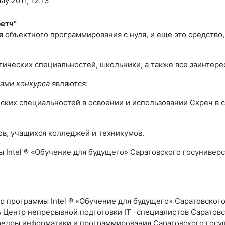
y 2011, 12:13
етч"
ния объектного программирования с нуля, и еще это средство
огических специальностей, школьники, а также все заинтер
чами конкурса
являются:
еских специальностей в освоении и использовании Скреч в 
ов, учащихся колледжей и техникумов.
Intel ® «Обучение для будущего» Саратовского госуниверс
р программы Intel ® «Обучение для будущего» Саратовского
 Центр непрерывной подготовки IT -специалистов Саратовс
федры информатики и программирования Саратовского госуд