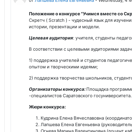
от
Лапшева Елена Евгеньевна
-
Wednesday, 4 Ma
Положение о конкурсе "Учимся вместе со Скр
Скретч ( Scratch ) - чудесный язык для изуче
истории, презентации и модели.
Целевая аудитория
: учителя, студенты педаг
В соответствии с целевыми аудиториями
зада
1) поддержка учителей и студентов педагогич
опытом и творческими идеями;
2) поддержка творчества школьников, студент
Организаторы конкурса:
Площадка программы 
-специалистов Саратовского госуниверситета.
Жюри конкурса:
Кудрина Елена Вячеславовна (координато
Лапшева Елена Евгеньевна (руководитель
Огнева Марина Валентиновна (доцент ка