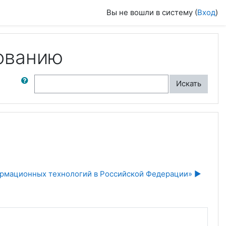
Вы не вошли в систему (
Вход
)
ованию
ск по форумам
Искать
рмационных технологий в Российской Федерации» ▶︎