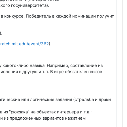
кого госуниверситета).
 в конкурсе. Победитель в каждой номинации получит
).
scratch.mit.edu/event/362
).
у какого-либо навыка. Например, составление из
ления в другую и т.п. В игре обязателен вызов
атические или логические задания (стрельба и драки
из "рюкзака" на объектах интерьера и т.д.;
дин из предложенных вариантов нажатием