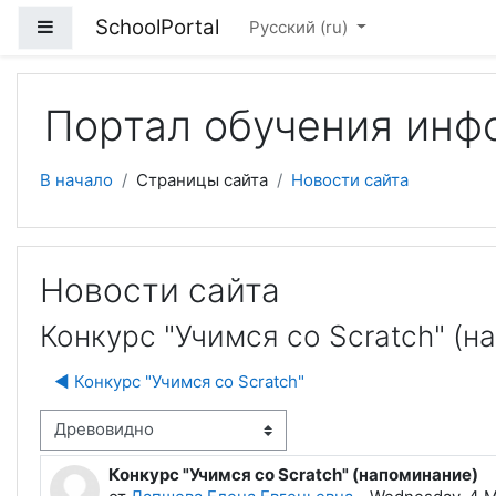
Перейти к основному содержанию
SchoolPortal
Боковая панель
Русский ‎(ru)‎
Портал обучения инф
В начало
Страницы сайта
Новости сайта
Новости сайта
Конкурс "Учимся со Scratch" (н
◀︎ Конкурс "Учимся со Scratch"
м отображения
Конкурс "Учимся со Scratch" (напоминание)
Количество ответов: 0