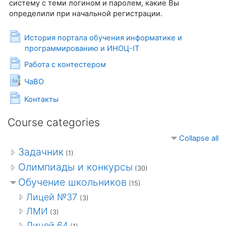
систему с теми логином и паролем, какие Вы
определили при начальной регистрации.
История портала обучения информатике и
Page
программированию и ИНОЦ-IT
Page
Работа с контестером
Glossary
ЧаВО
Page
Контакты
Course categories
Collapse all
Задачник
(1)
Олимпиады и конкурсы
(30)
Обучение школьников
(15)
Лицей №37
(3)
ЛМИ
(3)
Лицей 64