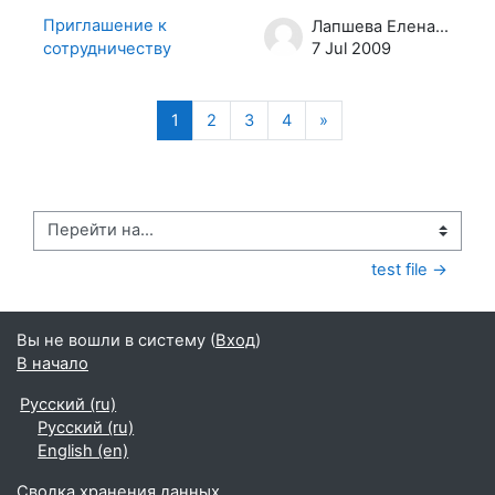
Приглашение к
Лапшева Елена Евгеньевна
сотрудничеству
7 Jul 2009
(текущая)
Далее
1
2
3
4
»
Перейти на...
test file →
Вы не вошли в систему (
Вход
)
В начало
Русский ‎(ru)‎
Русский ‎(ru)‎
English ‎(en)‎
Сводка хранения данных