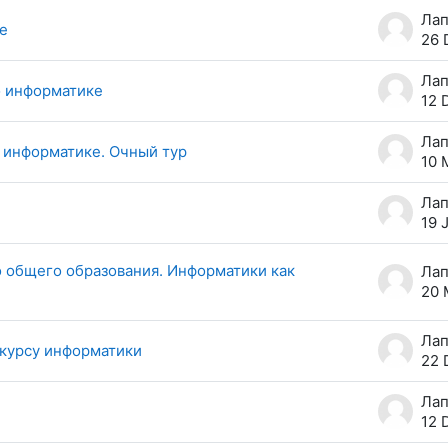
е
26 
о информатике
12 
 информатике. Очный тур
10 
19 
о общего образования. Информатики как
20 
 курсу информатики
22 
12 