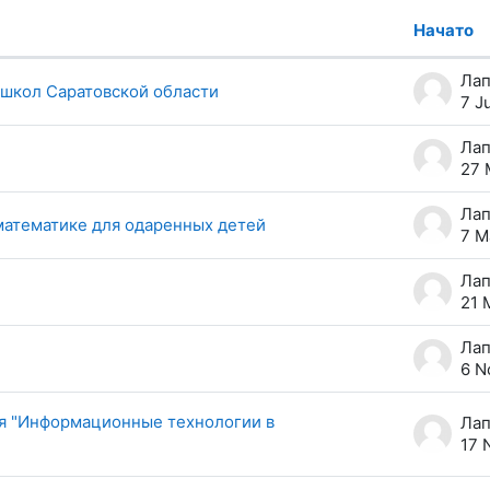
Начато
00 из 355 обсуждений
 школ Саратовской области
7 J
27 
математике для одаренных детей
7 M
21 
6 N
ия "Информационные технологии в
17 