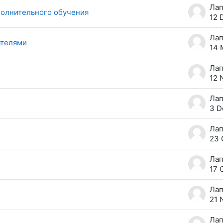
полнительного обучения
12 
ателями
14 
12 
3 D
23 
17 
21 