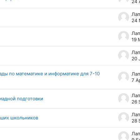
24 
24 
19 
20 
ды по математике и информатике для 7-10
7 A
иадной подготовки
26 
дших школьников
28 
9 S