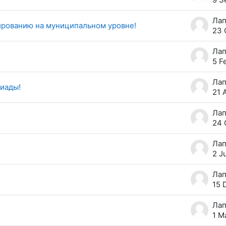
ированию на муниципальном уровне!
23 
5 F
иады!
21 
24 
2 J
15 
1 M