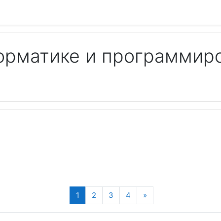
орматике и программир
Пои
(текущая)
Далее
1
2
3
4
»