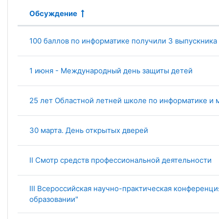
Обсуждение
Статус
Список обсуждений. Показано 1
100 баллов по информатике получили 3 выпускника
1 июня - Международный день защиты детей
25 лет Областной летней школе по информатике и 
30 марта. День открытых дверей
II Cмотр средств профессиональной деятельности
III Всероссийская научно-практическая конференц
образовании"