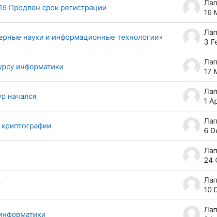
16 Продлен срок регистрации
16 
ерные науки и информационные технологии»
3 F
урсу информатики
17 
ур начался
1 A
о криптографии
6 D
24 
у
10 
 информатики