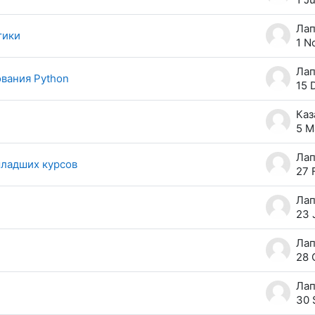
тики
1 N
вания Python
15 
5 M
младших курсов
27 
23 
28 
30 