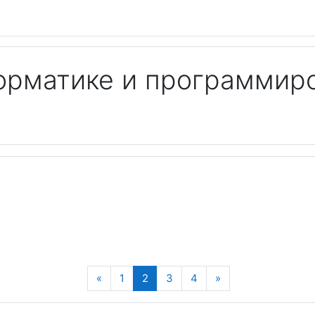
орматике и программир
Пои
Назад
(текущая)
Далее
«
1
2
3
4
»