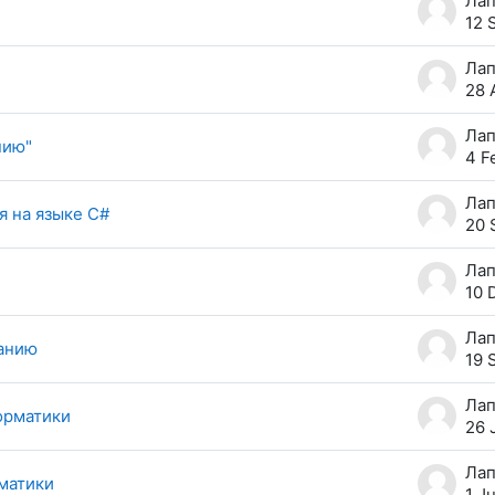
12 
28 
нию"
4 F
я на языке C#
20 
10 
ванию
19 
орматики
26 
матики
1 J