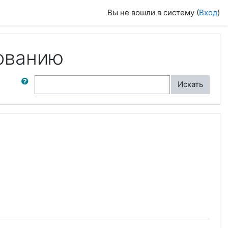
Вы не вошли в систему (
Вход
)
ованию
ск по форумам
Искать