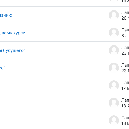
15 
ванию
26 
овому курсу
3 J
я будущего"
23 
рс"
23 
17 
13 
16 