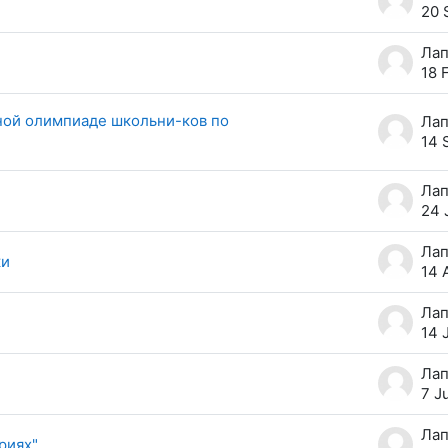
20 
18 
ной олимпиаде школьни-ков по
14 
24 
ки
14 
14 
7 J
риях"