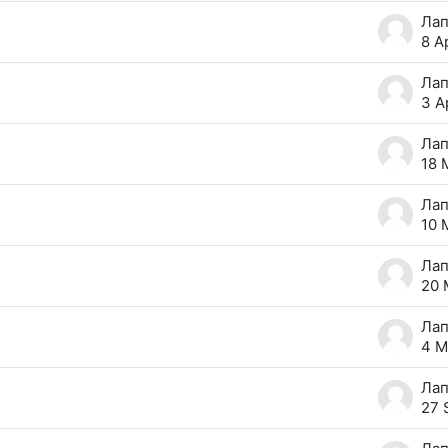
8 A
3 A
18 
10 
20 
4 M
27 