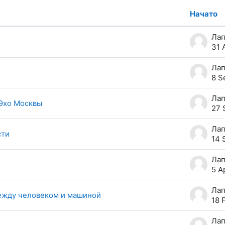
Начато
00 из 355 обсуждений
31 
8 S
Эхо Москвы
27 
сти
14 
5 A
между человеком и машиной
18 