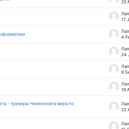
25 
17 
информатики
4 F
24 
9 S
19 
ета - призеры Чемпионата мира по
22 